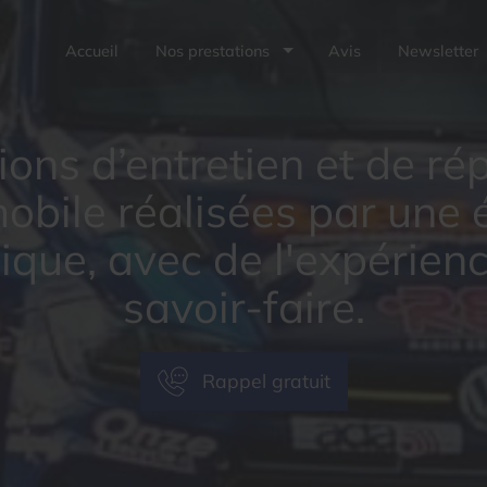
Accueil
Nos prestations
Avis
Newsletter
ions d’entretien et de ré
obile réalisées par une 
que, avec de l'expérienc
savoir-faire.
Rappel gratuit