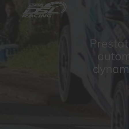
Prestat
autom
dynami